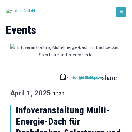
Zum
Mai
Inhalt
Solar GmbH
Men
springen
Events
share
Google Calendar
Outlook Live
Outlook 365
iCal Export
April 1, 2025
17:30
Infoveranstaltung Multi-
Energie-Dach für