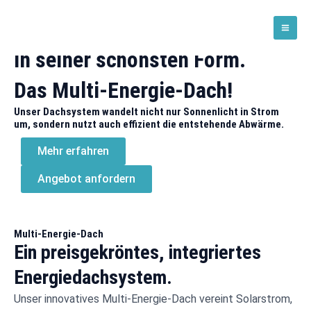
Zum
Mai
Ein Indach-Solarsystem
Inhalt
Solar GmbH
Men
springen
in seiner schönsten Form.
Das Multi-Energie-Dach!
Unser Dachsystem wandelt nicht nur Sonnenlicht in Strom
um, sondern nutzt auch effizient die entstehende Abwärme.
Mehr erfahren
Angebot anfordern
Multi-Energie-Dach
Ein preisgekröntes, integriertes
Energiedachsystem.
Unser innovatives Multi-Energie-Dach vereint Solarstrom,