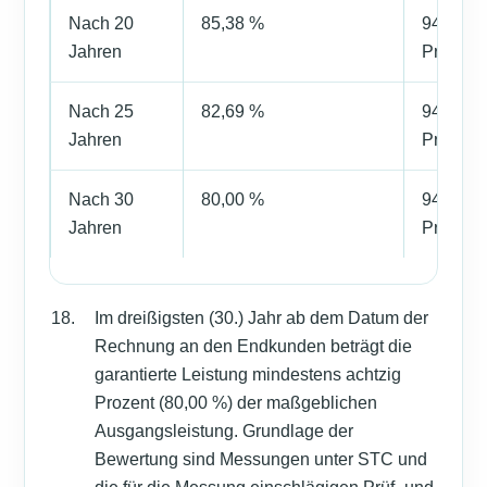
Nach 20
85,38 %
94 % − 
Jahren
Prozent
Nach 25
82,69 %
94 % − 
Jahren
Prozent
Nach 30
80,00 %
94 % − 
Jahren
Prozent
Im dreißigsten (30.) Jahr ab dem Datum der
Rechnung an den Endkunden beträgt die
garantierte Leistung mindestens achtzig
Prozent (80,00 %) der maßgeblichen
Ausgangsleistung. Grundlage der
Bewertung sind Messungen unter STC und