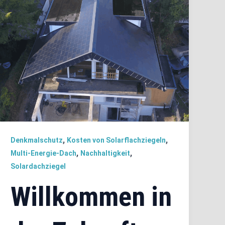
,
,
Denkmalschutz
Kosten von Solarflachziegeln
,
,
Multi-Energie-Dach
Nachhaltigkeit
Solardachziegel
Willkommen in