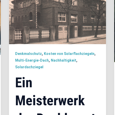
,
,
Denkmalschutz
Kosten von Solarflachziegeln
,
,
Multi-Energie-Dach
Nachhaltigkeit
Solardachziegel
Ein
Meisterwerk