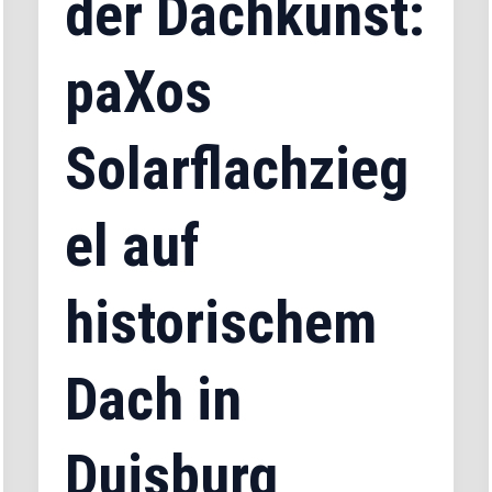
der Dachkunst:
paXos
Solarflachzieg
el auf
historischem
Dach in
Duisburg