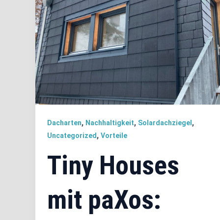
,
,
,
Dacharten
Nachhaltigkeit
Solardachziegel
,
Uncategorized
Vorteile
Tiny Houses
mit paXos: