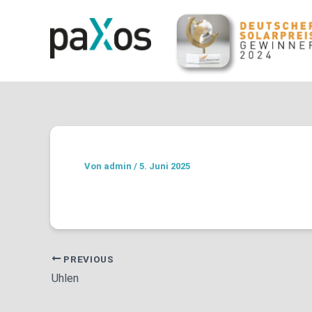
Zum
Post
Inhalt
navigation
springen
Solar GmbH
Von
admin
/
5. Juni 2025
PREVIOUS
Uhlen