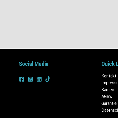
Social Media
Quick 
Kontakt
Impress
Karriere
AGB's
Garantie
Datensc