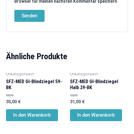
Browser für meinen nächsten Kommentar speichern.
Ähnliche Produkte
Unkategorisiert
Unkategorisiert
SFZ-MED Gl-Blindziegel 59-
SFZ-MED Gl-Blindziegel
BK
Halb 29-BK
Bewertet
Bewertet
35,00
€
31,00
€
mit
mit
0
0
von
von
In den Warenkorb
In den Warenkorb
5
5