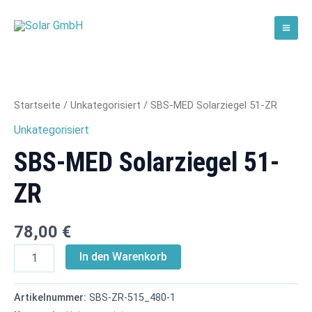
Zum
Mai
Inhalt
Solar GmbH
Men
springen
SBS-
MED
Solarziegel
51-
Startseite
/
Unkategorisiert
/ SBS-MED Solarziegel 51-ZR
ZR
Unkategorisiert
Menge
SBS-MED Solarziegel 51-
ZR
78,00
€
In den Warenkorb
Artikelnummer:
SBS-ZR-515_480-1