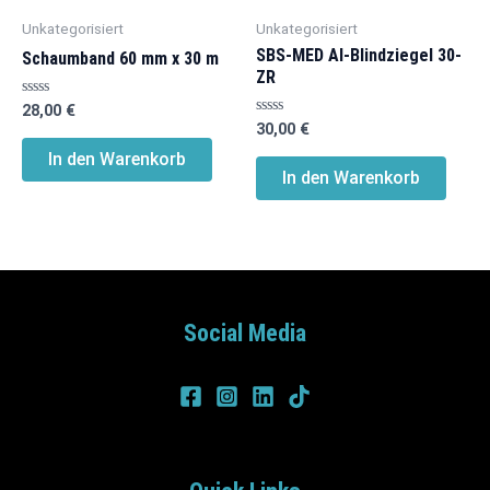
Unkategorisiert
Unkategorisiert
SBS-MED Al-Blindziegel 30-
Schaumband 60 mm x 30 m
ZR
Bewertet
28,00
€
mit
Bewertet
30,00
€
0
mit
von
0
In den Warenkorb
5
von
In den Warenkorb
5
Social Media