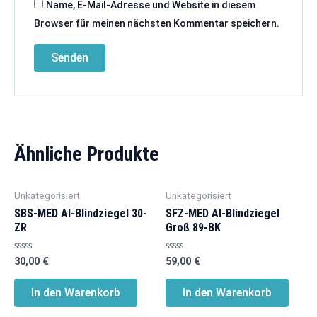
Name, E-Mail-Adresse und Website in diesem
Browser für meinen nächsten Kommentar speichern.
Ähnliche Produkte
Unkategorisiert
Unkategorisiert
SBS-MED Al-Blindziegel 30-
SFZ-MED Al-Blindziegel
ZR
Groß 89-BK
Bewertet
Bewertet
30,00
€
59,00
€
mit
mit
0
0
von
von
In den Warenkorb
In den Warenkorb
5
5