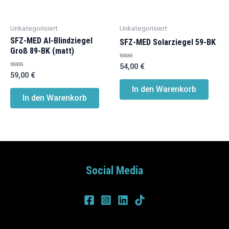
Unkategorisiert
Unkategorisiert
SFZ-MED Al-Blindziegel
SFZ-MED Solarziegel 59-BK
Groß 89-BK (matt)
Bewertet
54,00
€
mit
Bewertet
59,00
€
0
mit
von
0
In den Warenkorb
5
von
In den Warenkorb
5
Social Media