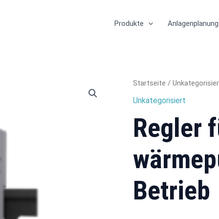
Produkte
Anlagenplanung
Regler
Startseite
/
Unkategorisier
für
Unkategorisiert
wärmepumpenabhängigen
Betrieb
Regler f
Menge
wärmep
Betrieb