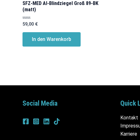
SFZ-MED Al-Blindziegel Groß 89-BK
(matt)
Bewertet
59,00
€
mit
0
von
In den Warenkorb
5
Social Media
Quick 
Kontakt
Impress
Karriere