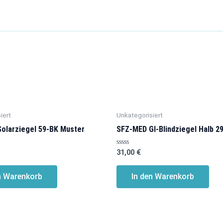
iert
Unkategorisiert
olarziegel 59-BK Muster
SFZ-MED Gl-Blindziegel Halb 2
Bewertet
31,00
€
mit
0
von
n Warenkorb
In den Warenkorb
5