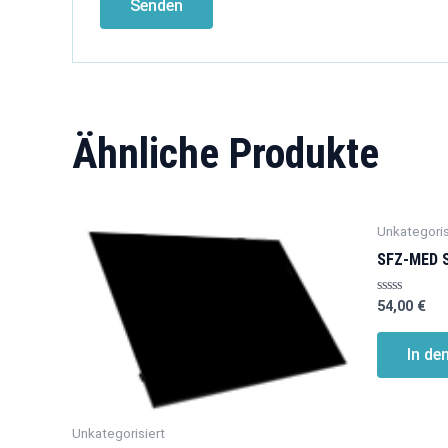
Ähnliche Produkte
Unkategoris
SFZ-MED S
Bewertet
54,00
€
mit
0
von
In de
5
Unkategorisiert