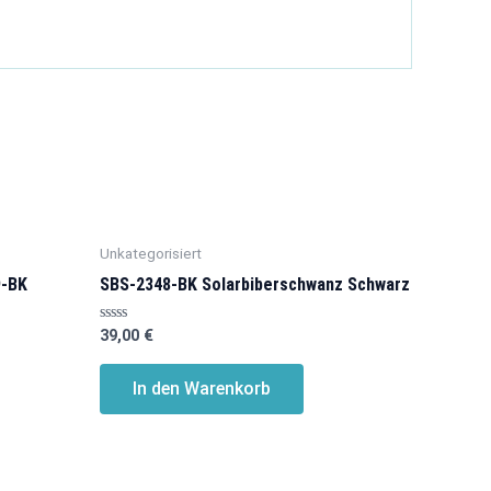
Unkategorisiert
9-BK
SBS-2348-BK Solarbiberschwanz Schwarz
Bewertet
39,00
€
mit
0
von
In den Warenkorb
5