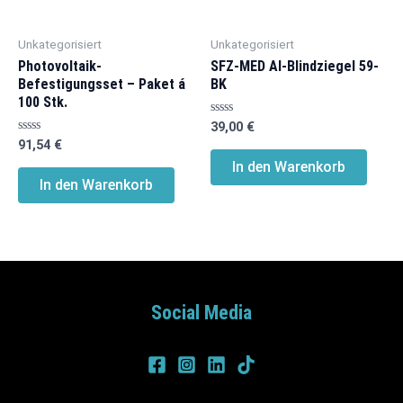
Unkategorisiert
Unkategorisiert
Photovoltaik-
SFZ-MED Al-Blindziegel 59-
Befestigungsset – Paket á
BK
100 Stk.
Bewertet
39,00
€
mit
Bewertet
91,54
€
0
mit
von
In den Warenkorb
0
5
von
In den Warenkorb
5
Social Media