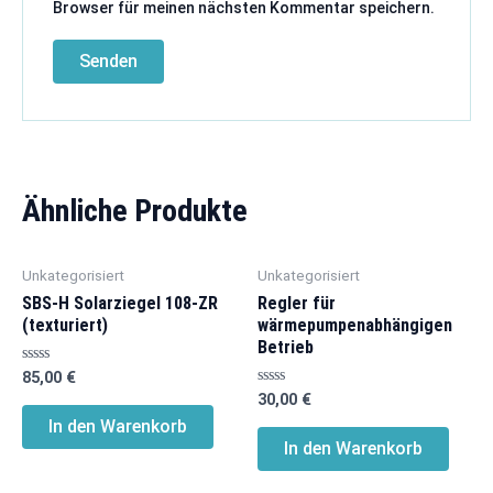
Browser für meinen nächsten Kommentar speichern.
Ähnliche Produkte
Unkategorisiert
Unkategorisiert
SBS-H Solarziegel 108-ZR
Regler für
(texturiert)
wärmepumpenabhängigen
Betrieb
Bewertet
85,00
€
mit
Bewertet
30,00
€
0
mit
von
In den Warenkorb
0
5
von
In den Warenkorb
5