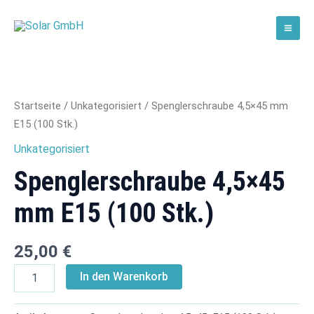
Zum
Mai
Inhalt
Solar GmbH
Men
springen
Spenglerschraube
4,5x45
mm
E15
Startseite
/
Unkategorisiert
/ Spenglerschraube 4,5×45 mm
(100
E15 (100 Stk.)
Stk.)
Menge
Unkategorisiert
Spenglerschraube 4,5×45
mm E15 (100 Stk.)
25,00
€
In den Warenkorb